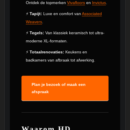
Ontdek de topmerken
Vivafloors
en
Invictus
.
⚡
Tapijt:
Luxe en comfort van
Associated
Weavers
.
⚡
Tegels:
Van klassiek keramisch tot ultra-
moderne XL-formaten.
⚡
Totaalrenovaties:
Keukens en
badkamers van afbraak tot afwerking.
Plan je bezoek of maak een
afspraak
Waarom HD