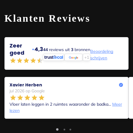
Klanten Reviews
Zeer
•
4,3
44
reviews uit
3
bronnen
Beoordeling
goed
+1
schrijven
Xavier Herben
jul 2026 op Google
Vloer laten leggen in 2 ruimtes waaronder de badka...
Meer
lezen