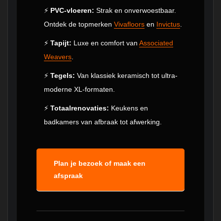
⚡
PVC-vloeren:
Strak en onverwoestbaar.
Ontdek de topmerken
Vivafloors
en
Invictus
.
⚡
Tapijt:
Luxe en comfort van
Associated
Weavers
.
⚡
Tegels:
Van klassiek keramisch tot ultra-
moderne XL-formaten.
⚡
Totaalrenovaties:
Keukens en
badkamers van afbraak tot afwerking.
Plan je bezoek of maak een
afspraak