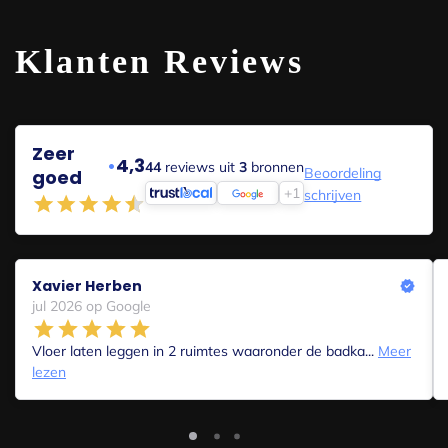
Klanten Reviews
Zeer
•
4,3
44
reviews uit
3
bronnen
Beoordeling
goed
+1
schrijven
Xavier Herben
jul 2026 op Google
Vloer laten leggen in 2 ruimtes waaronder de badka...
Meer
lezen