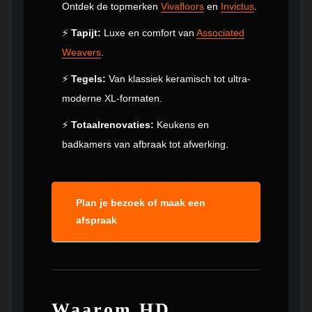
Ontdek de topmerken
Vivafloors
en
Invictus
.
⚡
Tapijt:
Luxe en comfort van
Associated
Weavers
.
⚡
Tegels:
Van klassiek keramisch tot ultra-
moderne XL-formaten.
⚡
Totaalrenovaties:
Keukens en
badkamers van afbraak tot afwerking.
Plan je bezoek of maak een
afspraak
Waarom HD