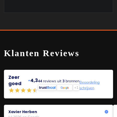
Klanten Reviews
Zeer
•
4,3
44
reviews uit
3
bronnen
Beoordeling
goed
+1
schrijven
Xavier Herben