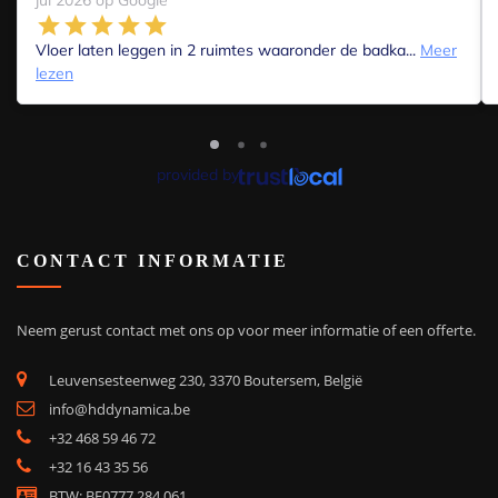
jul 2026 op Google
Vloer laten leggen in 2 ruimtes waaronder de badka...
Meer
lezen
provided by
CONTACT INFORMATIE
Neem gerust contact met ons op voor meer informatie of een offerte.
Leuvensesteenweg 230, 3370 Boutersem, België
info@hddynamica.be
+32 468 59 46 72
+32 16 43 35 56
BTW: BE0777.284.061