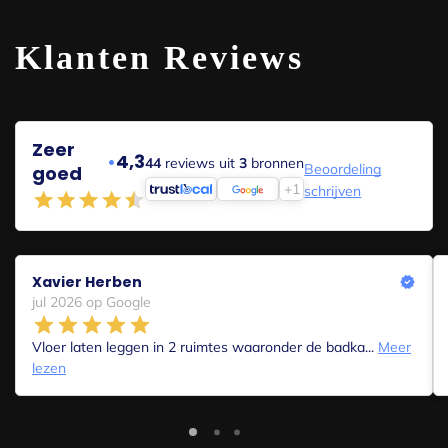
Klanten Reviews
Zeer
•
4,3
44
reviews uit
3
bronnen
Beoordeling
goed
+1
schrijven
Xavier Herben
jul 2026 op Google
Vloer laten leggen in 2 ruimtes waaronder de badka...
Meer
lezen